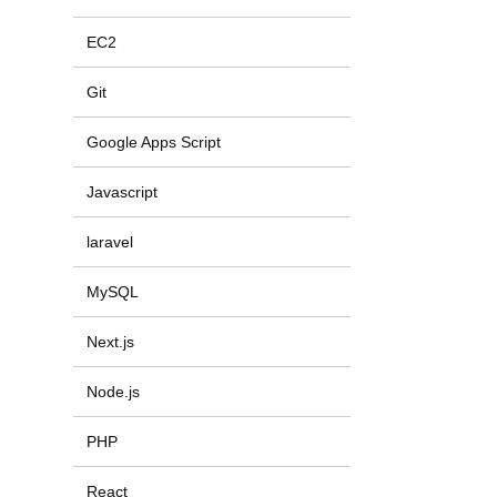
EC2
Git
Google Apps Script
Javascript
laravel
MySQL
Next.js
Node.js
PHP
React