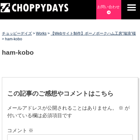
Skip
お問い合わせ
to
content
チョッピーデイズ
EC事業支援・ゼロから軌道にのせる実績あります・ EC事業
支援・ECサイト立ち上げ・Webマーケティング・SEO・ホー
チョッピーデイズ
>
Works
>
【Webサイト制作】ボーノポークハム工房”瑞浪”様
ムページ制作・Web開発・アプリ開発・コーチング チョッピ
>
ham-kobo
ーデイズ ChoppyDays
ham-kobo
投
稿
この記事のご感想やコメントはこちら
ナ
メールアドレスが公開されることはありません。
※
が
ビ
付いている欄は必須項目です
ゲ
コメント
※
ー