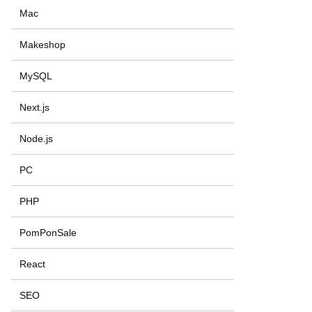
Mac
Makeshop
MySQL
Next.js
Node.js
PC
PHP
PomPonSale
React
SEO