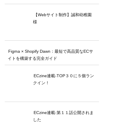
【Webサイト制作】誠和幼稚園
様
Figma × Shopify Dawn：最短で高品質なECサ
イトを構築する完全ガイド
ECzine連載-TOP３０に５個ラン
クイン！
ECzine連載-第１１話公開されま
した