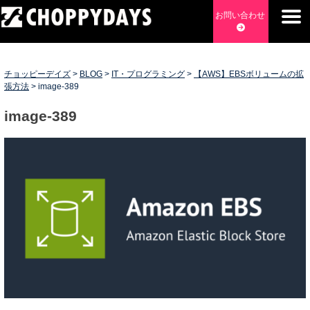
Skip
お問い合わせ
to
content
チョッピーデイズ
EC事業支援・ゼロから軌道にのせる実績あります・ EC事業
支援・ECサイト立ち上げ・Webマーケティング・SEO・ホー
チョッピーデイズ
>
BLOG
>
IT・プログラミング
>
【AWS】EBSボリュームの拡
ムページ制作・Web開発・アプリ開発・コーチング チョッピ
張方法
>
image-389
ーデイズ ChoppyDays
image-389