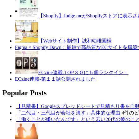
【Shopify】Judge.meがShopifyスト
【Webサイト制作】誠和幼稚園様
Figma × Shopify Dawn：最短で高品質なECサイト
ECzine連載-TOP３０に５個ランクイン！
ECzine連載-第１１話公開されました
Popular Posts
【見積書】Googleスプレッドシートで見積もり書を自動生成
「二代目・三代目が会社を潰す」具体的な理由
4件の
「働くことが嫌いなんです」という若い20代の彼のこ