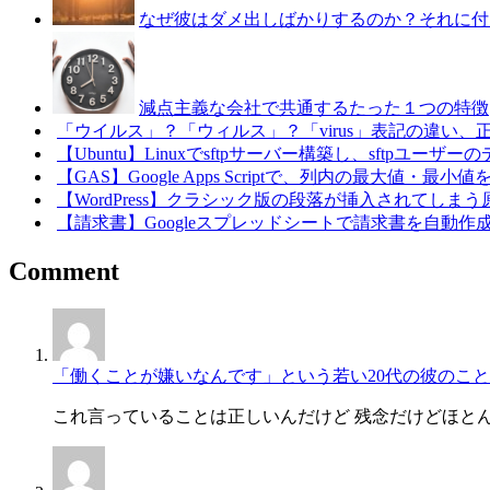
なぜ彼はダメ出しばかりするのか？それに付
減点主義な会社で共通するたった１つの特徴
「ウイルス」？「ウィルス」？「virus」表記の違い、
【Ubuntu】Linuxでsftpサーバー構築し、sftpユ
【GAS】Google Apps Scriptで、列内の最大値
【WordPress】クラシック版の段落が挿入されてしま
【請求書】Googleスプレッドシートで請求書を自動作成・一
Comment
「働くことが嫌いなんです」という若い20代の彼のこと
これ言っていることは正しいんだけど 残念だけどほと