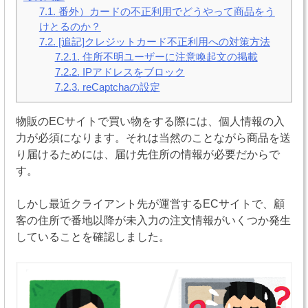
7.1.
番外）カードの不正利用でどうやって商品をう
けとるのか？
7.2.
[追記]クレジットカード不正利用への対策方法
7.2.1.
住所不明ユーザーに注意喚起文の掲載
7.2.2.
IPアドレスをブロック
7.2.3.
reCaptchaの設定
物販のECサイトで買い物をする際には、個人情報の入
力が必須になります。それは当然のことながら商品を送
り届けるためには、届け先住所の情報が必要だからで
す。
しかし最近クライアント先が運営するECサイトで、顧
客の住所で番地以降が未入力の注文情報がいくつか発生
していることを確認しました。