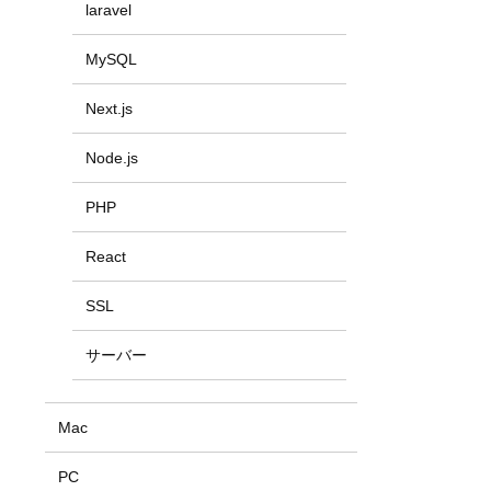
laravel
MySQL
Next.js
Node.js
PHP
React
SSL
サーバー
Mac
PC