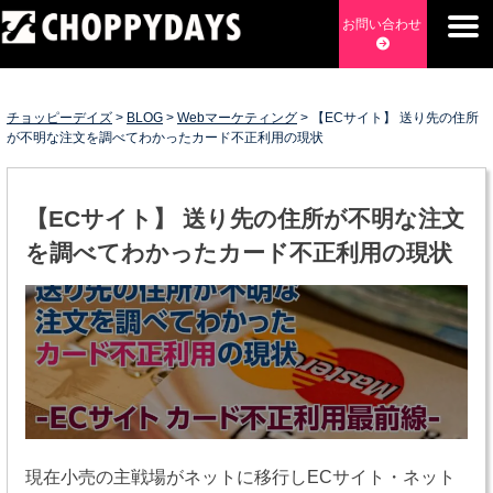
Skip
お問い合わせ
to
content
チョッピーデイズ
EC事業支援・ゼロから軌道にのせる実績あります・ EC事業
支援・ECサイト立ち上げ・Webマーケティング・SEO・ホー
チョッピーデイズ
>
BLOG
>
Webマーケティング
>
【ECサイト】 送り先の住所
ムページ制作・Web開発・アプリ開発・コーチング チョッピ
が不明な注文を調べてわかったカード不正利用の現状
ーデイズ ChoppyDays
【ECサイト】 送り先の住所が不明な注文
を調べてわかったカード不正利用の現状
現在小売の主戦場がネットに移行しECサイト・ネット