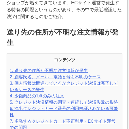
ショップが増えてきています。ECサイト運営で発生す
る特有の問題というものがあり、その中で最近確認した
決済に関するものをご紹介。
送り先の住所が不明な注文情報が発
生
コンテンツ
1.
送り先の住所が不明な注文情報が発生
2.
顧客氏名、メール、電話番号も不明のケース
3.
個人情報は間違っているがクレジット決済は完了して
いるケースの発生
4.
少額商品の1点のみの注文
5.
クレジット決済情報の調査・連続して決済失敗の形跡
6.
流出クレジットカード番号の利用検証されている可能
性
7.
多発するクレジットカード不正利用・ECサイト運営
での問題