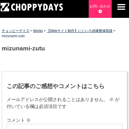
Skip
お問い合わせ
to
content
チョッピーデイズ
EC事業支援・ゼロから軌道にのせる実績あります・ EC事業
支援・ECサイト立ち上げ・Webマーケティング・SEO・ホー
チョッピーデイズ
>
Works
>
【Webサイト制作】にじいろ頭痛整体院様
>
ムページ制作・Web開発・アプリ開発・コーチング チョッピ
mizunami-zutu
ーデイズ ChoppyDays
mizunami-zutu
投
稿
この記事のご感想やコメントはこちら
ナ
メールアドレスが公開されることはありません。
※
が
ビ
付いている欄は必須項目です
ゲ
コメント
※
ー