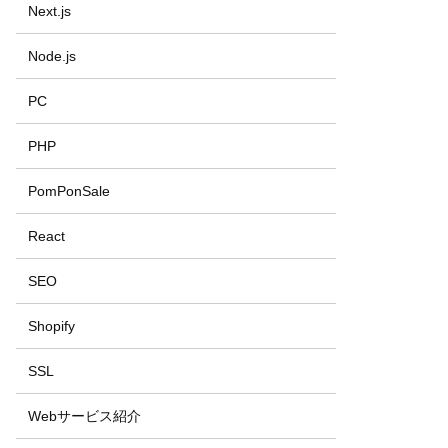
Next.js
Node.js
PC
PHP
PomPonSale
React
SEO
Shopify
SSL
Webサービス紹介