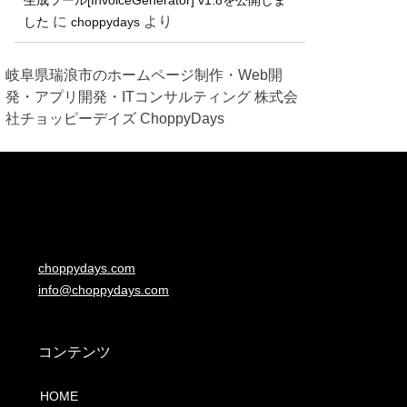
に
より
した
choppydays
岐阜県瑞浪市のホームページ制作・Web開
発・アプリ開発・ITコンサルティング 株式会
社チョッピーデイズ ChoppyDays
choppydays.com
info@choppydays.com
コンテンツ
HOME