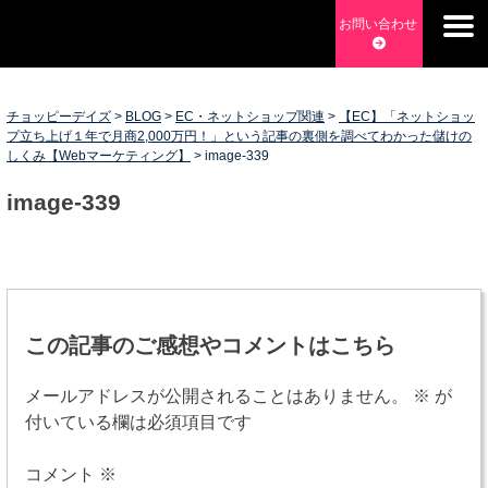
Skip
お問い合わせ
to
チョッピーデイズ
EC事業支援・ゼロから軌道にのせる実績あります・ EC事業
content
支援・ECサイト立ち上げ・Webマーケティング・SEO・ホー
ムページ制作・Web開発・アプリ開発・コーチング チョッピ
チョッピーデイズ
>
BLOG
>
EC・ネットショップ関連
>
【EC】「ネットショッ
プ立ち上げ１年で月商2,000万円！」という記事の裏側を調べてわかった儲けの
ーデイズ ChoppyDays
しくみ【Webマーケティング】
>
image-339
image-339
投
稿
この記事のご感想やコメントはこちら
ナ
メールアドレスが公開されることはありません。
※
が
ビ
付いている欄は必須項目です
ゲ
コメント
※