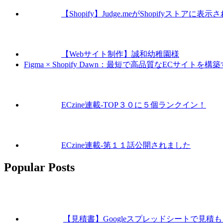
【Shopify】Judge.meがShopifyスト
【Webサイト制作】誠和幼稚園様
Figma × Shopify Dawn：最短で高品質なECサイト
ECzine連載-TOP３０に５個ランクイン！
ECzine連載-第１１話公開されました
Popular Posts
【見積書】Googleスプレッドシートで見積もり