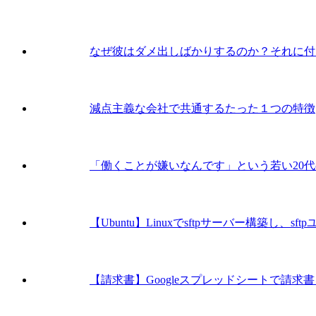
なぜ彼はダメ出しばかりするのか？それに付
減点主義な会社で共通するたった１つの特徴
「働くことが嫌いなんです」という若い20
【Ubuntu】Linuxでsftpサーバー構築し
【請求書】Googleスプレッドシートで請求書を