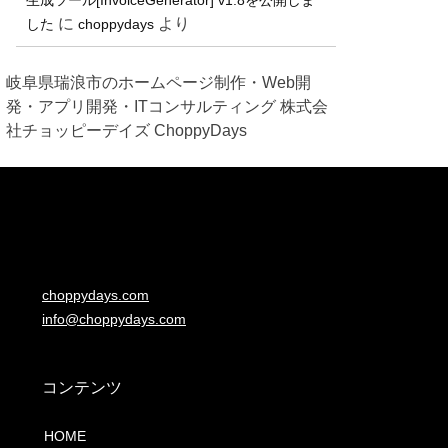
に
より
した
choppydays
岐阜県瑞浪市のホームページ制作・Web開
発・アプリ開発・ITコンサルティング 株式会
社チョッピーデイズ ChoppyDays
choppydays.com
info@choppydays.com
コンテンツ
HOME