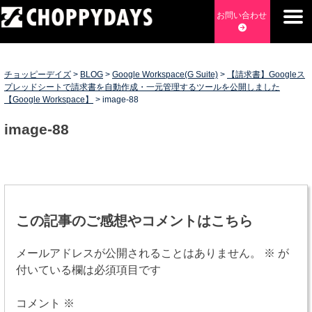
Skip
お問い合わせ
to
content
チョッピーデイズ
EC事業支援・ゼロから軌道にのせる実績あります・ EC事業
支援・ECサイト立ち上げ・Webマーケティング・SEO・ホー
チョッピーデイズ
>
BLOG
>
Google Workspace(G Suite)
>
【請求書】Googleス
ムページ制作・Web開発・アプリ開発・コーチング チョッピ
プレッドシートで請求書を自動作成・一元管理するツールを公開しました
【Google Workspace】
>
image-88
ーデイズ ChoppyDays
image-88
投
稿
この記事のご感想やコメントはこちら
ナ
メールアドレスが公開されることはありません。
※
が
ビ
付いている欄は必須項目です
ゲ
コメント
※