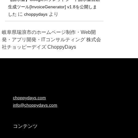
生成ツール[InvoiceGenerator] v1.8を公開しま
に
より
した
choppydays
岐阜県瑞浪市のホームページ制作・Web開
発・アプリ開発・ITコンサルティング 株式会
社チョッピーデイズ ChoppyDays
choppydays.com
info@choppydays.com
コンテンツ