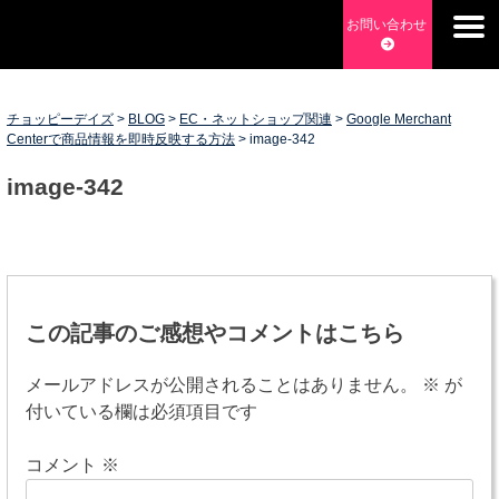
Skip
お問い合わせ
to
チョッピーデイズ
EC事業支援・ゼロから軌道にのせる実績あります・ EC事業
content
支援・ECサイト立ち上げ・Webマーケティング・SEO・ホー
ムページ制作・Web開発・アプリ開発・コーチング チョッピ
チョッピーデイズ
>
BLOG
>
EC・ネットショップ関連
>
Google Merchant
Centerで商品情報を即時反映する方法
>
image-342
ーデイズ ChoppyDays
image-342
投
稿
この記事のご感想やコメントはこちら
ナ
メールアドレスが公開されることはありません。
※
が
ビ
付いている欄は必須項目です
ゲ
コメント
※
ー