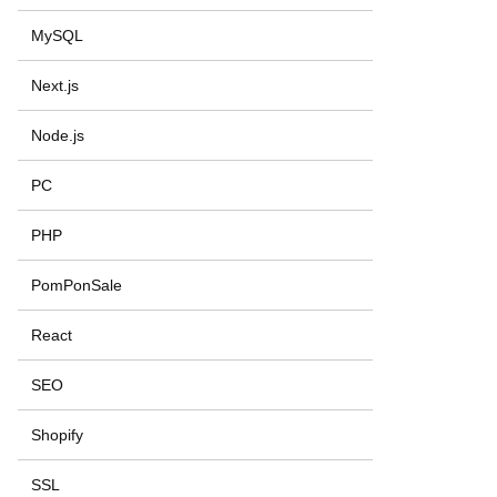
MySQL
Next.js
Node.js
PC
PHP
PomPonSale
React
SEO
Shopify
SSL