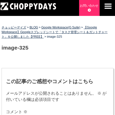
Skip
お問い合わせ
to
content
チョッピーデイズ
EC事業支援・ゼロから軌道にのせる実績あります・ EC事業
支援・ECサイト立ち上げ・Webマーケティング・SEO・ホー
チョッピーデイズ
>
BLOG
>
Google Workspace(G Suite)
>
【Google
ムページ制作・Web開発・アプリ開発・コーチング チョッピ
Workspace】Googleスプレッドシートで「タスク管理シート＆ガントチャー
ト」を公開しました【FREE】
>
image-325
ーデイズ ChoppyDays
image-325
投
稿
この記事のご感想やコメントはこちら
ナ
メールアドレスが公開されることはありません。
※
が
ビ
付いている欄は必須項目です
ゲ
コメント
※