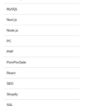
MySQL
Next.js
Node.js
PC
PHP
PomPonSale
React
SEO
Shopify
SSL