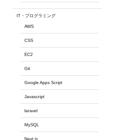
IT・プログラミング
AWS
CSS
EC2
Git
Google Apps Script
Javascript
laravel
MySQL
Next.js