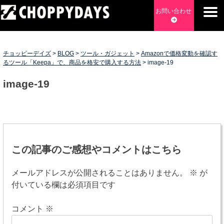
Skip
お問い合わせ
to
content
チョッピーデイズ
EC事業支援・ゼロから軌道にのせる実績あります・ EC事業
支援・ECサイト立ち上げ・Webマーケティング・SEO・ホー
チョッピーデイズ
>
BLOG
>
ツール・ガジェット
>
Amazonで価格変動を確認す
ムページ制作・Web開発・アプリ開発・コーチング チョッピ
るツール「Keepa」で、商品を格安で購入する方法
>
image-19
ーデイズ ChoppyDays
image-19
投
稿
この記事のご感想やコメントはこちら
ナ
メールアドレスが公開されることはありません。
※
が
ビ
付いている欄は必須項目です
ゲ
コメント
※
ー