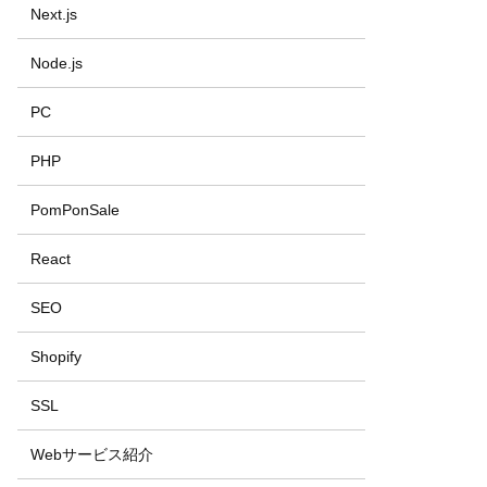
Next.js
Node.js
PC
PHP
PomPonSale
React
SEO
Shopify
SSL
Webサービス紹介