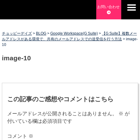
Skip
お問い合わせ
to
チョッピーデイズ
EC事業支援・ゼロから軌道にのせる実績あります・ EC事業
content
支援・ECサイト立ち上げ・Webマーケティング・SEO・ホー
ムページ制作・Web開発・アプリ開発・コーチング チョッピ
チョッピーデイズ
>
BLOG
>
Google Workspace(G Suite)
>
【G Suite】複数メー
ルアドレスがある環境で、共有のメールアドレスでの送受信を行う方法
>
image-
ーデイズ ChoppyDays
10
image-10
投
稿
この記事のご感想やコメントはこちら
ナ
メールアドレスが公開されることはありません。
※
が
ビ
付いている欄は必須項目です
ゲ
コメント
※