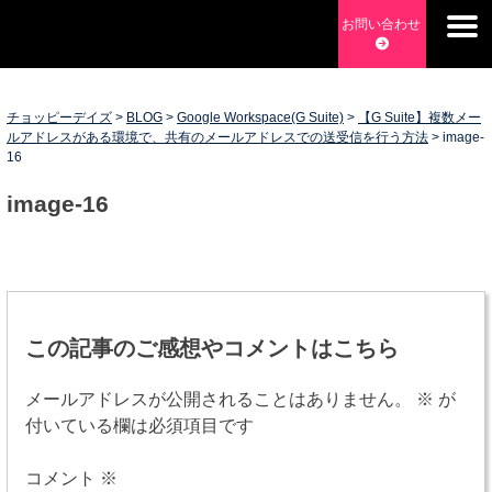
Skip
お問い合わせ
to
チョッピーデイズ
EC事業支援・ゼロから軌道にのせる実績あります・ EC事業
content
支援・ECサイト立ち上げ・Webマーケティング・SEO・ホー
ムページ制作・Web開発・アプリ開発・コーチング チョッピ
チョッピーデイズ
>
BLOG
>
Google Workspace(G Suite)
>
【G Suite】複数メー
ルアドレスがある環境で、共有のメールアドレスでの送受信を行う方法
>
image-
ーデイズ ChoppyDays
16
image-16
投
稿
この記事のご感想やコメントはこちら
ナ
メールアドレスが公開されることはありません。
※
が
ビ
付いている欄は必須項目です
ゲ
コメント
※