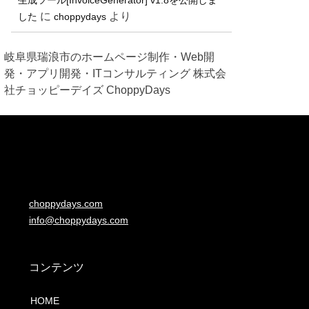
に
より
した
choppydays
岐阜県瑞浪市のホームページ制作・Web開
発・アプリ開発・ITコンサルティング 株式会
社チョッピーデイズ ChoppyDays
choppydays.com
info@choppydays.com
コンテンツ
HOME