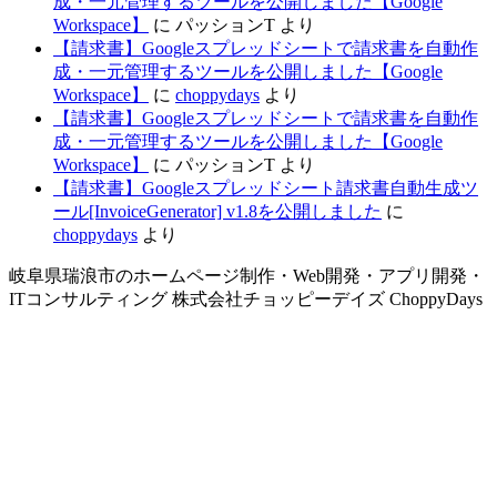
成・一元管理するツールを公開しました【Google
Workspace】
に
パッションT
より
【請求書】Googleスプレッドシートで請求書を自動作
成・一元管理するツールを公開しました【Google
Workspace】
に
choppydays
より
【請求書】Googleスプレッドシートで請求書を自動作
成・一元管理するツールを公開しました【Google
Workspace】
に
パッションT
より
【請求書】Googleスプレッドシート請求書自動生成ツ
ール[InvoiceGenerator] v1.8を公開しました
に
choppydays
より
岐阜県瑞浪市のホームページ制作・Web開発・アプリ開発・
ITコンサルティング 株式会社チョッピーデイズ ChoppyDays