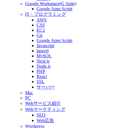
Google Workspace(G Suite)
Google Apps Script
IT・プログラミング
AWS
CSS
EC2
Git
Google Apps Script
Javascript
laravel
MySQL
Next.js
Node.js
PHP
React
SSL
サーバー
Mac
PC
Webサービス紹介
Webマーケティング
SEO
Web広告
Wordpress