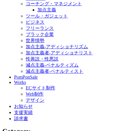
コーチング・マネジメント
加点主義
ツール・ガジェット
ビジネス
フリーランス
ブラック企業
世界情勢
加点主義-アディショナリズム
加点主義者-アディショナリスト
性善説・性悪説
減点主義-ペナルティズム
減点主義者-ペナルティスト
PomPonSale
Works
ECサイト制作
Web制作
デザイン
お知らせ
支援実績
請求書