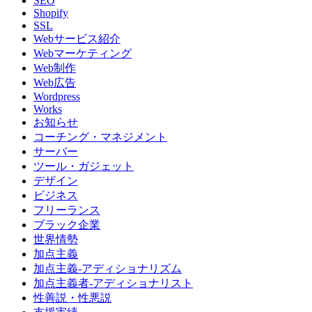
SEO
Shopify
SSL
Webサービス紹介
Webマーケティング
Web制作
Web広告
Wordpress
Works
お知らせ
コーチング・マネジメント
サーバー
ツール・ガジェット
デザイン
ビジネス
フリーランス
ブラック企業
世界情勢
加点主義
加点主義-アディショナリズム
加点主義者-アディショナリスト
性善説・性悪説