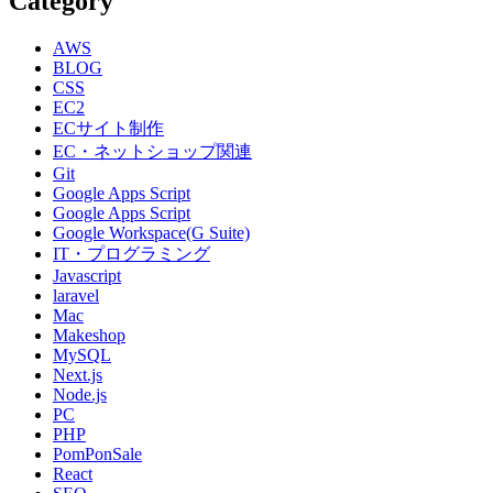
Category
AWS
BLOG
CSS
EC2
ECサイト制作
EC・ネットショップ関連
Git
Google Apps Script
Google Apps Script
Google Workspace(G Suite)
IT・プログラミング
Javascript
laravel
Mac
Makeshop
MySQL
Next.js
Node.js
PC
PHP
PomPonSale
React