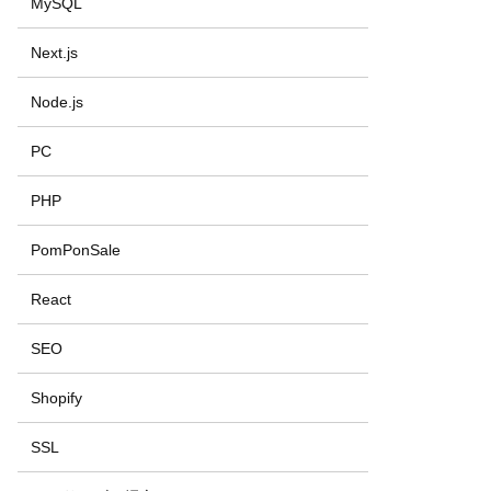
MySQL
Next.js
Node.js
PC
PHP
PomPonSale
React
SEO
Shopify
SSL