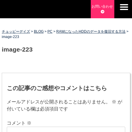
Skip
お問い合わせ
to
チョッピーデイズ
EC事業支援・ゼロから軌道にのせる実績あります・ EC事業
content
支援・ECサイト立ち上げ・Webマーケティング・SEO・ホー
ムページ制作・Web開発・アプリ開発・コーチング チョッピ
チョッピーデイズ
>
BLOG
>
PC
>
RAWになったHDDのデータを復旧する方法
>
image-223
ーデイズ ChoppyDays
image-223
投
稿
この記事のご感想やコメントはこちら
ナ
メールアドレスが公開されることはありません。
※
が
ビ
付いている欄は必須項目です
ゲ
コメント
※
ー