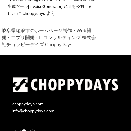
生成ツール[InvoiceGenerator] v1.8を公開しま
に
より
した
choppydays
岐阜県瑞浪市のホームページ制作・Web開
発・アプリ開発・ITコンサルティング 株式会
社チョッピーデイズ ChoppyDays
choppydays.com
info@choppydays.com
コンテンツ