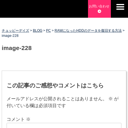
Skip
お問い合わせ
to
チョッピーデイズ
EC事業支援・ゼロから軌道にのせる実績あります・ EC事業
content
支援・ECサイト立ち上げ・Webマーケティング・SEO・ホー
ムページ制作・Web開発・アプリ開発・コーチング チョッピ
チョッピーデイズ
>
BLOG
>
PC
>
RAWになったHDDのデータを復旧する方法
>
image-228
ーデイズ ChoppyDays
image-228
投
稿
この記事のご感想やコメントはこちら
ナ
メールアドレスが公開されることはありません。
※
が
ビ
付いている欄は必須項目です
ゲ
コメント
※
ー