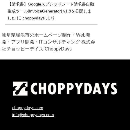
【請求書】Googleスプレッドシート請求書自動
生成ツール[InvoiceGenerator] v1.8を公開しま
に
より
した
choppydays
岐阜県瑞浪市のホームページ制作・Web開
発・アプリ開発・ITコンサルティング 株式会
社チョッピーデイズ ChoppyDays
choppydays.com
info@choppydays.com