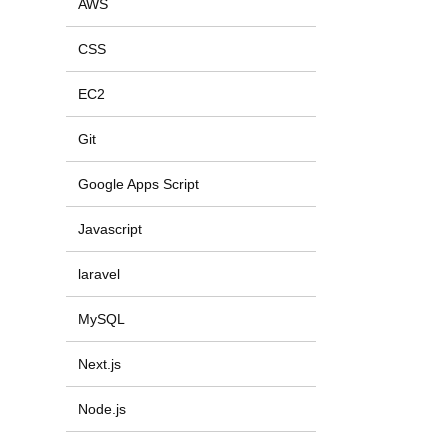
AWS
CSS
EC2
Git
Google Apps Script
Javascript
laravel
MySQL
Next.js
Node.js