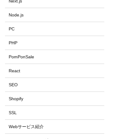
Next.js
Node.js
PC
PHP
PomPonSale
React
SEO
Shopify
SSL
Webサービス紹介