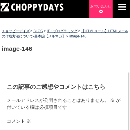
Skip
お問い合わせ
to
content
チョッピーデイズ
EC事業支援・ゼロから軌道にのせる実績あります・ EC事業
支援・ECサイト立ち上げ・Webマーケティング・SEO・ホー
チョッピーデイズ
>
BLOG
>
IT・プログラミング
>
【HTMLメール】HTMLメール
ムページ制作・Web開発・アプリ開発・コーチング チョッピ
の作成方法について-基本編【メルマガ】
>
image-146
ーデイズ ChoppyDays
image-146
投
稿
この記事のご感想やコメントはこちら
ナ
メールアドレスが公開されることはありません。
※
が
ビ
付いている欄は必須項目です
ゲ
コメント
※
ー