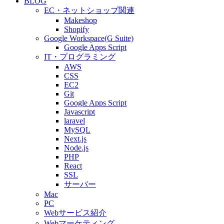
BLOG
EC・ネットショップ関連
Makeshop
Shopify
Google Workspace(G Suite)
Google Apps Script
IT・プログラミング
AWS
CSS
EC2
Git
Google Apps Script
Javascript
laravel
MySQL
Next.js
Node.js
PHP
React
SSL
サーバー
Mac
PC
Webサービス紹介
Webマーケティング