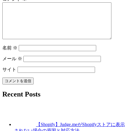
名前
※
メール
※
サイト
Recent Posts
【Shopify】Judge.meがShopifyストアに表示
されない場合の原因と対応方法