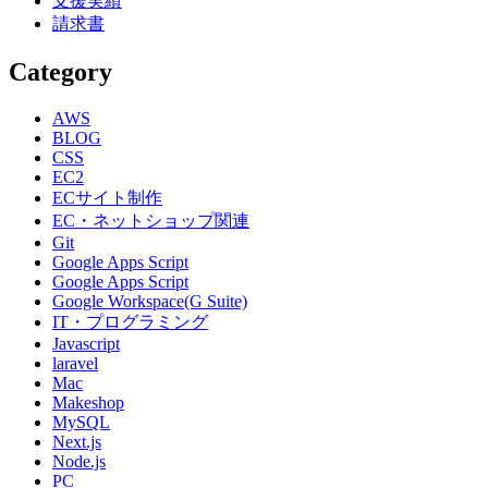
支援実績
請求書
Category
AWS
BLOG
CSS
EC2
ECサイト制作
EC・ネットショップ関連
Git
Google Apps Script
Google Apps Script
Google Workspace(G Suite)
IT・プログラミング
Javascript
laravel
Mac
Makeshop
MySQL
Next.js
Node.js
PC