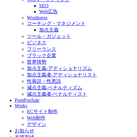
SEO
Web広告
Wordpress
コーチング・マネジメント
加点主義
ツール・ガジェット
ビジネス
フリーランス
ブラック企業
世界情勢
加点主義-アディショナリズム
加点主義者-アディショナリスト
性善説・性悪説
減点主義-ペナルティズム
減点主義者-ペナルティスト
PomPonSale
Works
ECサイト制作
Web制作
デザイン
お知らせ