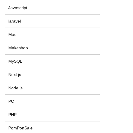
Javascript
laravel
Mac
Makeshop
MySQL
Next.js
Node.js
PC
PHP
PomPonSale