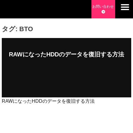
Skip
お問い合わせ
to
チョッピーデイズ
EC事業支援・ゼロから軌道にのせる実績あります・ EC事業
content
支援・ECサイト立ち上げ・Webマーケティング・SEO・ホー
タグ:
BTO
ムページ制作・Web開発・アプリ開発・コーチング チョッピ
ーデイズ ChoppyDays
RAWになったHDDのデータを復旧する方法
RAWになったHDDのデータを復旧する方法