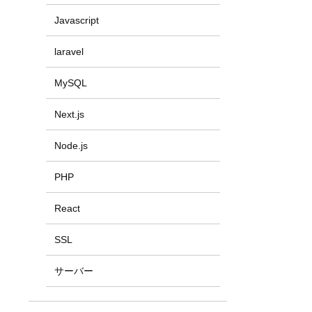
Javascript
laravel
MySQL
Next.js
Node.js
PHP
React
SSL
サーバー