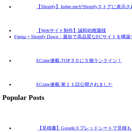
【Shopify】Judge.meがShopifyスト
【Webサイト制作】誠和幼稚園様
Figma × Shopify Dawn：最短で高品質なECサイト
ECzine連載-TOP３０に５個ランクイン！
ECzine連載-第１１話公開されました
Popular Posts
【見積書】Googleスプレッドシートで見積もり