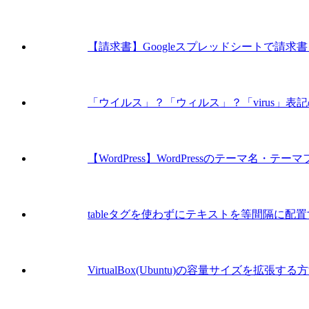
【請求書】Googleスプレッドシートで請求書を
「ウイルス」？「ウィルス」？「virus」表
【WordPress】WordPressのテーマ名・
tableタグを使わずにテキストを等間隔に配置
VirtualBox(Ubuntu)の容量サイズを拡張する