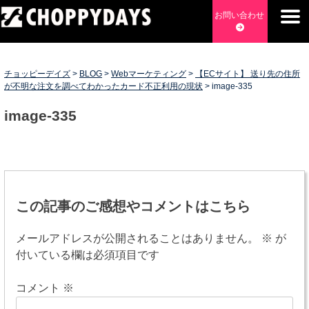
Skip
お問い合わせ
to
content
チョッピーデイズ
EC事業支援・ゼロから軌道にのせる実績あります・ EC事業
支援・ECサイト立ち上げ・Webマーケティング・SEO・ホー
チョッピーデイズ
>
BLOG
>
Webマーケティング
>
【ECサイト】 送り先の住所
ムページ制作・Web開発・アプリ開発・コーチング チョッピ
が不明な注文を調べてわかったカード不正利用の現状
>
image-335
ーデイズ ChoppyDays
image-335
投
稿
この記事のご感想やコメントはこちら
ナ
メールアドレスが公開されることはありません。
※
が
ビ
付いている欄は必須項目です
ゲ
コメント
※
ー