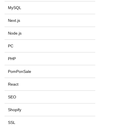
MySQL
Next.js
Node.js
PC
PHP
PomPonSale
React
SEO
Shopify
SSL