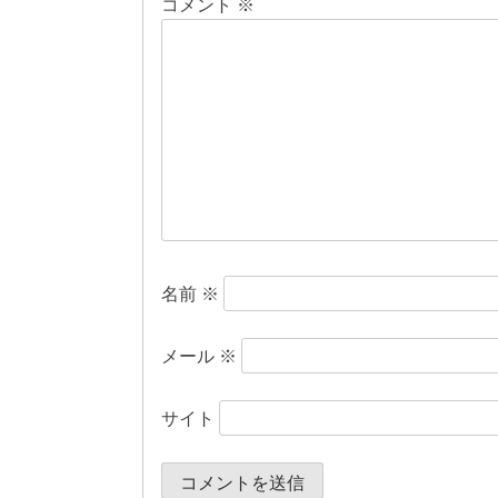
コメント
※
ゲ
ー
シ
ョ
ン
名前
※
メール
※
サイト