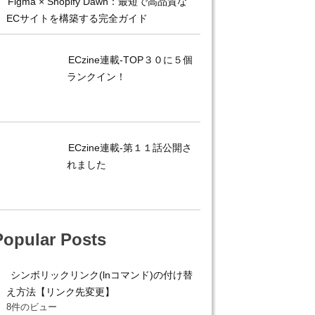
Figma × Shopify Dawn：最短で高品質な
ECサイトを構築する完全ガイド
ECzine連載-TOP３０に５個
ランクイン！
ECzine連載-第１１話公開さ
れました
Popular Posts
シンボリックリンク(lnコマンド)の付け替
え方法【リンク先変更】
8件のビュー