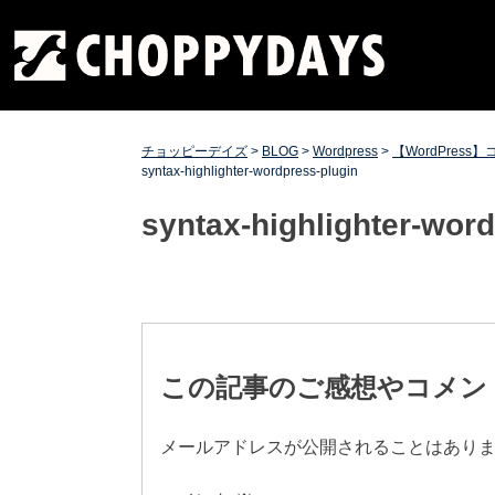
Skip
チョッピーデイズ
EC事業支援・ゼロから軌道にのせる実績あります・ EC
to
事業支援・ECサイト立ち上げ・Webマーケティング・
content
SEO・ホームページ制作・Web開発・アプリ開発・コー
チング チョッピーデイズ ChoppyDays
チョッピーデイズ
>
BLOG
>
Wordpress
>
【WordPress】
syntax-highlighter-wordpress-plugin
syntax-highlighter-wor
投
稿
この記事のご感想やコメン
ナ
メールアドレスが公開されることはあり
ビ