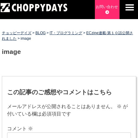
Skip
お問い合わせ
to
content
チョッピーデイズ
EC事業支援・ゼロから軌道にのせる実績あります・ EC事業
支援・ECサイト立ち上げ・Webマーケティング・SEO・ホー
チョッピーデイズ
>
BLOG
>
IT・プログラミング
>
ECzine連載-第１０話公開さ
ムページ制作・Web開発・アプリ開発・コーチング チョッピ
れました
>
image
ーデイズ ChoppyDays
image
投
稿
この記事のご感想やコメントはこちら
ナ
メールアドレスが公開されることはありません。
※
が
ビ
付いている欄は必須項目です
ゲ
コメント
※
ー