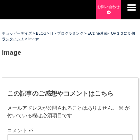
Skip
お問い合わせ
to
チョッピーデイズ
EC事業支援・ゼロから軌道にのせる実績あります・ EC事業
content
支援・ECサイト立ち上げ・Webマーケティング・SEO・ホー
ムページ制作・Web開発・アプリ開発・コーチング チョッピ
チョッピーデイズ
>
BLOG
>
IT・プログラミング
>
ECzine連載-TOP３０に５個
ランクイン！
>
image
ーデイズ ChoppyDays
image
投
稿
この記事のご感想やコメントはこちら
ナ
メールアドレスが公開されることはありません。
※
が
ビ
付いている欄は必須項目です
ゲ
コメント
※
ー