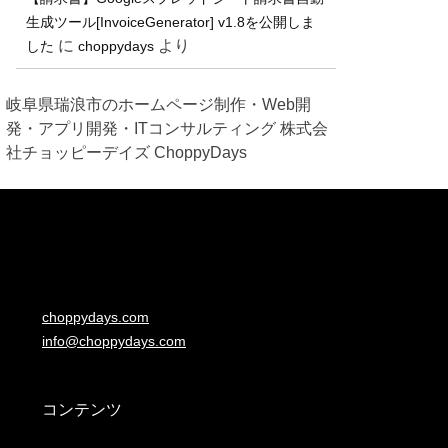
生成ツール[InvoiceGenerator] v1.8を公開しま
に
より
した
choppydays
岐阜県瑞浪市のホームページ制作・Web開
発・アプリ開発・ITコンサルティング 株式会
社チョッピーデイズ ChoppyDays
choppydays.com
info@choppydays.com
コンテンツ