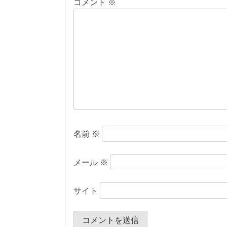
コメント
※
ゲ
ー
シ
ョ
ン
名前
※
メール
※
サイト