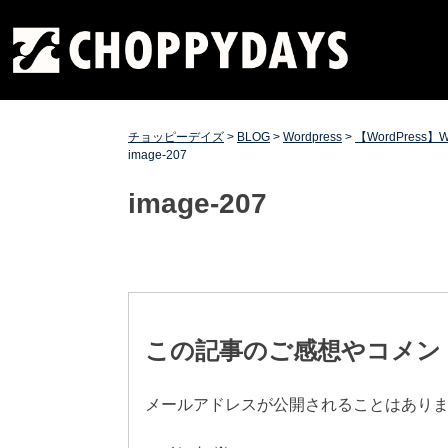
Skip
チョッピーデイズ
EC事業支援・ゼロから軌道にのせる実績あります・ EC
to
事業支援・ECサイト立ち上げ・Webマーケティング・
content
SEO・ホームページ制作・Web開発・アプリ開発・コー
チング チョッピーデイズ ChoppyDays
チョッピーデイズ
>
BLOG
>
Wordpress
>
【WordPres
image-207
image-207
投
稿
この記事のご感想やコメン
ナ
メールアドレスが公開されることはあり
ビ