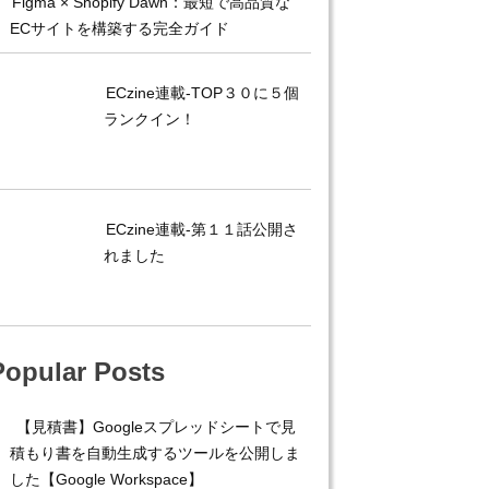
Figma × Shopify Dawn：最短で高品質な
ECサイトを構築する完全ガイド
ECzine連載-TOP３０に５個
ランクイン！
ECzine連載-第１１話公開さ
れました
Popular Posts
【見積書】Googleスプレッドシートで見
積もり書を自動生成するツールを公開しま
した【Google Workspace】