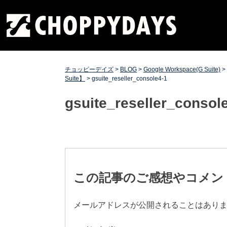
Skip
チョッピーデイズ
EC事業支援・ゼロから軌道にのせる実績あります・ EC
to
事業支援・ECサイト立ち上げ・Webマーケティング・
content
SEO・ホームページ制作・Web開発・アプリ開発・コー
チング チョッピーデイズ ChoppyDays
チョッピーデイズ
>
BLOG
>
Google Workspace(G Suite)
>
Suite】
>
gsuite_reseller_console4-1
gsuite_reseller_consol
投
稿
この記事のご感想やコメン
ナ
メールアドレスが公開されることはあり
ビ