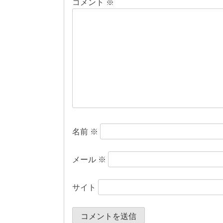
コメント
※
ゲ
ー
シ
ョ
ン
名前
※
メール
※
サイト