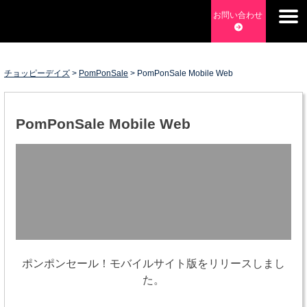
Skip
お問い合わせ
to
content
チョッピーデイズ
>
PomPonSale
>
PomPonSale Mobile Web
PomPonSale Mobile Web
チョッピーデイズ
EC事業支援・ゼロから軌道にのせる実績あります・ EC事業
支援・ECサイト立ち上げ・Webマーケティング・SEO・ホー
ムページ制作・Web開発・アプリ開発・コーチング チョッピ
ーデイズ ChoppyDays
ポンポンセール！モバイルサイト版をリリースしまし
た。