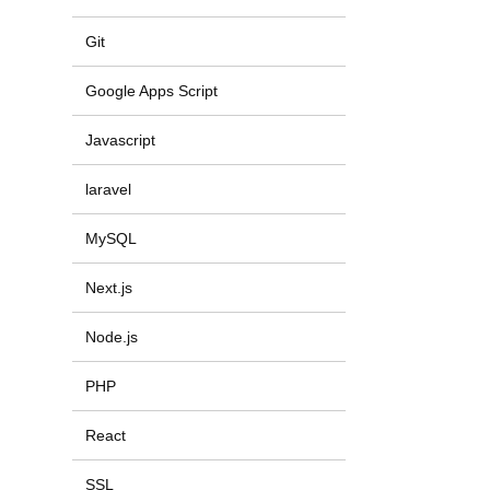
Git
Google Apps Script
Javascript
laravel
MySQL
Next.js
Node.js
PHP
React
SSL