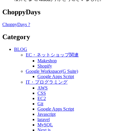
ChoppyDays
ChoppyDays ?
Category
BLOG
EC・ネットショップ関連
Makeshop
Shopify
Google Workspace(G Suite)
Google Apps Script
IT・プログラミング
AWS
CSS
EC2
Git
Google Apps Script
Javascript
laravel
MySQL
Next.js