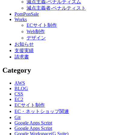
減点主義-ペナルティズム
減点主義者-ペナルティスト
PomPonSale
Works
ECサイト制作
Web制作
デザイン
お知らせ
支援実績
請求書
Category
AWS
BLOG
CSS
EC2
ECサイト制作
EC・ネットショップ関連
Git
Google Apps Script
Google Apps Script
Google Workspace(G Suite)