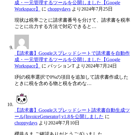
成・一元管理するツールを公開しました【Google
Workspace】
に
choppydays
より
2024年7月25日
現状は税率ごとに請求書番号を分けて、請求書を税率
ごとに出力する方法で対応できると…
【請求書】Googleスプレッドシートで請求書を自動作
成・一元管理するツールを公開しました【Google
Workspace】
に
パッションT
より
2024年7月24日
I列の税率選択で0%の項目を追加して請求書作成した
ときに税を含める物と税を含めな…
【請求書】Googleスプレッドシート請求書自動生成ツ
ール[InvoiceGenerator] v1.8を公開しました
に
choppydays
より
2024年7月10日
櫻井さま ご確認ありがとうございました。