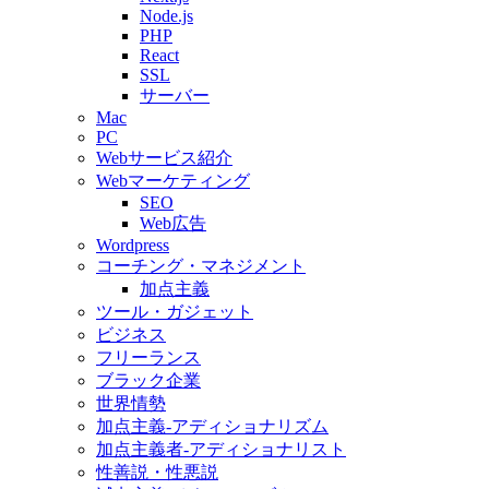
Node.js
PHP
React
SSL
サーバー
Mac
PC
Webサービス紹介
Webマーケティング
SEO
Web広告
Wordpress
コーチング・マネジメント
加点主義
ツール・ガジェット
ビジネス
フリーランス
ブラック企業
世界情勢
加点主義-アディショナリズム
加点主義者-アディショナリスト
性善説・性悪説