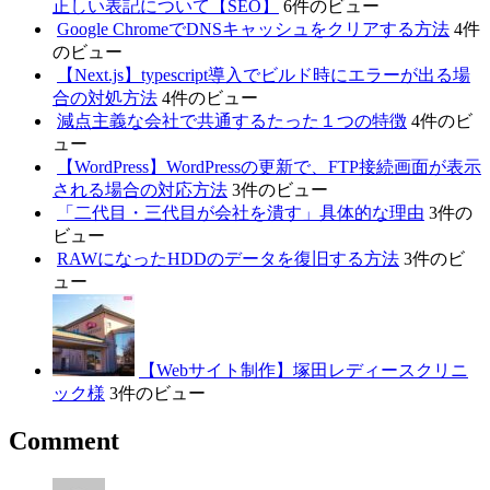
正しい表記について【SEO】
6件のビュー
Google ChromeでDNSキャッシュをクリアする方法
4件
のビュー
【Next.js】typescript導入でビルド時にエラーが出る場
合の対処方法
4件のビュー
減点主義な会社で共通するたった１つの特徴
4件のビ
ュー
【WordPress】WordPressの更新で、FTP接続画面が表示
される場合の対応方法
3件のビュー
「二代目・三代目が会社を潰す」具体的な理由
3件の
ビュー
RAWになったHDDのデータを復旧する方法
3件のビ
ュー
【Webサイト制作】塚田レディースクリニ
ック様
3件のビュー
Comment