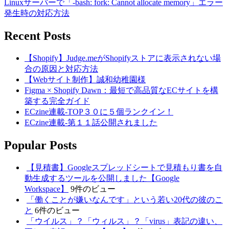
Linuxサーバーで「-bash: fork: Cannot allocate memory」エラー
発生時の対応方法
Recent Posts
【Shopify】Judge.meがShopifyストアに表示されない場
合の原因と対応方法
【Webサイト制作】誠和幼稚園様
Figma × Shopify Dawn：最短で高品質なECサイトを構
築する完全ガイド
ECzine連載-TOP３０に５個ランクイン！
ECzine連載-第１１話公開されました
Popular Posts
【見積書】Googleスプレッドシートで見積もり書を自
動生成するツールを公開しました【Google
Workspace】
9件のビュー
「働くことが嫌いなんです」という若い20代の彼のこ
と
6件のビュー
「ウイルス」？「ウィルス」？「virus」表記の違い、