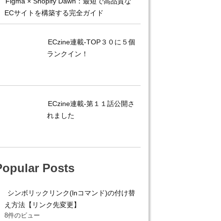
Figma × Shopify Dawn：最短で高品質な
ECサイトを構築する完全ガイド
ECzine連載-TOP３０に５個
ランクイン！
ECzine連載-第１１話公開さ
れました
Popular Posts
シンボリックリンク(lnコマンド)の付け替
え方法【リンク先変更】
8件のビュー