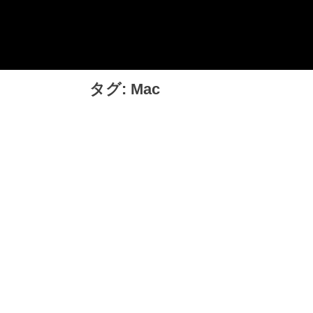
Skip
チョッピーデイズ
EC事業支援・ゼロから軌道にのせる実績あります・ EC
to
事業支援・ECサイト立ち上げ・Webマーケティング・
content
SEO・ホームページ制作・Web開発・アプリ開発・コー
チング チョッピーデイズ ChoppyDays
タグ:
Mac