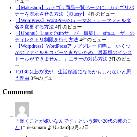
ビュー
【Makeshop】カテゴリ商品一覧ページに、カテゴリバ
ナーを表示させる方法【jQuery】
4件のビュー
【WordPress】WordPressのテーマ名・テーマフォルダ
名を変更する方法
4件のビュー
【Ubuntu】Linuxでsftpサーバー構築し、sftpユーザーの
ディレクトリ制限を行う方法
4件のビュー
【Worpdress】WordPressアップグレード時に「いくつ
かのファイルをコピーできないため、最新版のインス
トールができません。」エラーの対応方法
3件のビュ
ー
IQ130以上の彼が、生活保護になるかもしれないと思
う理由
3件のビュー
Comment
「働くことが嫌いなんです」という若い20代の彼のこ
と
に
nekomaru
より
2026年2月22日