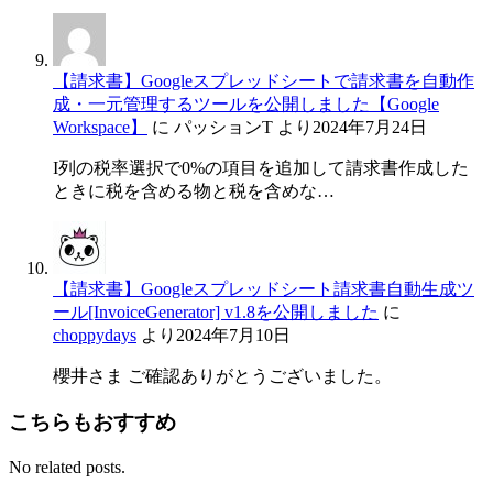
【請求書】Googleスプレッドシートで請求書を自動作
成・一元管理するツールを公開しました【Google
Workspace】
に
パッションT
より
2024年7月24日
I列の税率選択で0%の項目を追加して請求書作成した
ときに税を含める物と税を含めな…
【請求書】Googleスプレッドシート請求書自動生成ツ
ール[InvoiceGenerator] v1.8を公開しました
に
choppydays
より
2024年7月10日
櫻井さま ご確認ありがとうございました。
こちらもおすすめ
No related posts.