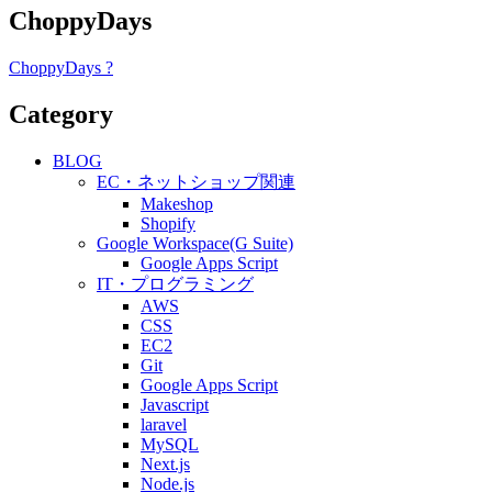
ChoppyDays
ChoppyDays ?
Category
BLOG
EC・ネットショップ関連
Makeshop
Shopify
Google Workspace(G Suite)
Google Apps Script
IT・プログラミング
AWS
CSS
EC2
Git
Google Apps Script
Javascript
laravel
MySQL
Next.js
Node.js