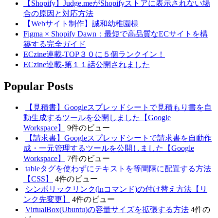
【Shopify】Judge.meがShopifyストアに表示されない場
合の原因と対応方法
【Webサイト制作】誠和幼稚園様
Figma × Shopify Dawn：最短で高品質なECサイトを構
築する完全ガイド
ECzine連載-TOP３０に５個ランクイン！
ECzine連載-第１１話公開されました
Popular Posts
【見積書】Googleスプレッドシートで見積もり書を自
動生成するツールを公開しました【Google
Workspace】
9件のビュー
【請求書】Googleスプレッドシートで請求書を自動作
成・一元管理するツールを公開しました【Google
Workspace】
7件のビュー
tableタグを使わずにテキストを等間隔に配置する方法
【CSS】
4件のビュー
シンボリックリンク(lnコマンド)の付け替え方法【リ
ンク先変更】
4件のビュー
VirtualBox(Ubuntu)の容量サイズを拡張する方法
4件の