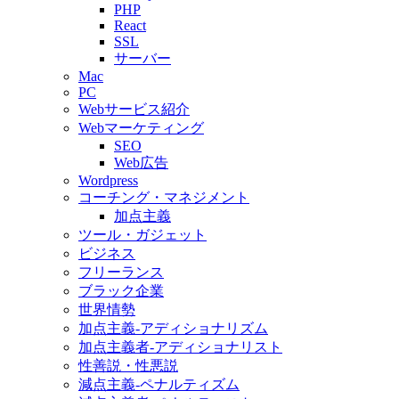
PHP
React
SSL
サーバー
Mac
PC
Webサービス紹介
Webマーケティング
SEO
Web広告
Wordpress
コーチング・マネジメント
加点主義
ツール・ガジェット
ビジネス
フリーランス
ブラック企業
世界情勢
加点主義-アディショナリズム
加点主義者-アディショナリスト
性善説・性悪説
減点主義-ペナルティズム