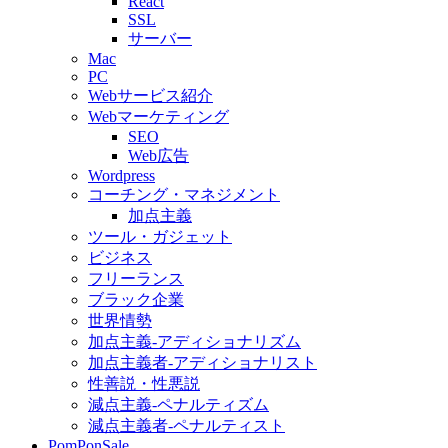
React
SSL
サーバー
Mac
PC
Webサービス紹介
Webマーケティング
SEO
Web広告
Wordpress
コーチング・マネジメント
加点主義
ツール・ガジェット
ビジネス
フリーランス
ブラック企業
世界情勢
加点主義-アディショナリズム
加点主義者-アディショナリスト
性善説・性悪説
減点主義-ペナルティズム
減点主義者-ペナルティスト
PomPonSale