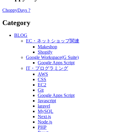
ChoppyDays ?
Category
BLOG
EC・ネットショップ関連
Makeshop
Shopify
Google Workspace(G Suite)
Google Apps Script
IT・プログラミング
AWS
CSS
EC2
Git
Google Apps Script
Javascript
laravel
MySQL
Next.js
Node.js
PHP