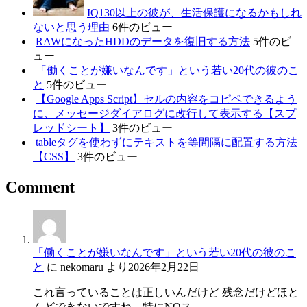
IQ130以上の彼が、生活保護になるかもしれ
ないと思う理由
6件のビュー
RAWになったHDDのデータを復旧する方法
5件のビ
ュー
「働くことが嫌いなんです」という若い20代の彼のこ
と
5件のビュー
【Google Apps Script】セルの内容をコピペできるよう
に、メッセージダイアログに改行して表示する【スプ
レッドシート】
3件のビュー
tableタグを使わずにテキストを等間隔に配置する方法
【CSS】
3件のビュー
Comment
「働くことが嫌いなんです」という若い20代の彼のこ
と
に
nekomaru
より
2026年2月22日
これ言っていることは正しいんだけど 残念だけどほと
んどできないですね。特にNOス…