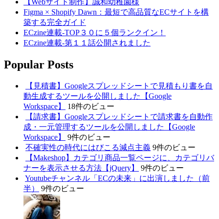
【Webサイト制作】誠和幼稚園様
Figma × Shopify Dawn：最短で高品質なECサイトを構
築する完全ガイド
ECzine連載-TOP３０に５個ランクイン！
ECzine連載-第１１話公開されました
Popular Posts
【見積書】Googleスプレッドシートで見積もり書を自
動生成するツールを公開しました【Google
Workspace】
18件のビュー
【請求書】Googleスプレッドシートで請求書を自動作
成・一元管理するツールを公開しました【Google
Workspace】
9件のビュー
不確実性の時代にはびこる減点主義
9件のビュー
【Makeshop】カテゴリ商品一覧ページに、カテゴリバ
ナーを表示させる方法【jQuery】
9件のビュー
Youtubeチャンネル「ECの未来」に出演しました（前
半）
9件のビュー