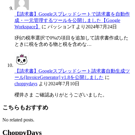
【請求書】Googleスプレッドシートで請求書を自動作
成・一元管理するツールを公開しました【Google
Workspace】
に
パッションT
より
2024年7月24日
I列の税率選択で0%の項目を追加して請求書作成した
ときに税を含める物と税を含めな…
【請求書】Googleスプレッドシート請求書自動生成ツ
ール[InvoiceGenerator] v1.8を公開しました
に
choppydays
より
2024年7月10日
櫻井さま ご確認ありがとうございました。
こちらもおすすめ
No related posts.
ChoppyDays