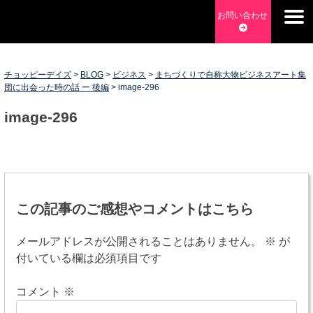
Skip
お問い合わせ
to
チョッピーデイズ
EC事業支援・ゼロから軌道にのせる実績あります・ EC事業
content
支援・ECサイト立ち上げ・Webマーケティング・SEO・ホー
ムページ制作・Web開発・アプリ開発・コーチング チョッピ
チョッピーデイズ
>
BLOG
>
ビジネス
>
まちづくりで自称大物ビジネスアート集
団に出会った時の話 ー 後編
>
image-296
ーデイズ ChoppyDays
image-296
投
稿
この記事のご感想やコメントはこちら
ナ
メールアドレスが公開されることはありません。
※
が
ビ
付いている欄は必須項目です
ゲ
コメント
※
ー