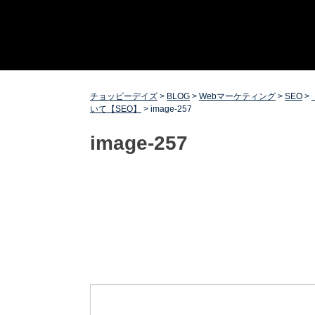
Skip
チョッピーデイズ
EC事業支援・ゼロから軌道にのせる実績あります・ EC
to
事業支援・ECサイト立ち上げ・Webマーケティング・
content
SEO・ホームページ制作・Web開発・アプリ開発・コー
チング チョッピーデイズ ChoppyDays
チョッピーデイズ
>
BLOG
>
Webマーケティング
>
SEO
>
いて【SEO】
>
image-257
image-257
投