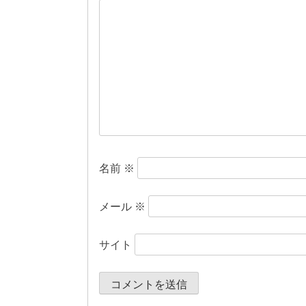
ー
シ
ョ
ン
名前
※
メール
※
サイト