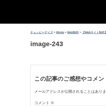
Skip
チョッピーデイズ
EC事業支援・ゼロから軌道にのせる実績あります・ EC
to
事業支援・ECサイト立ち上げ・Webマーケティング・
content
SEO・ホームページ制作・Web開発・アプリ開発・コー
チング チョッピーデイズ ChoppyDays
チョッピーデイズ
>
Works
>
Web制作
>
【Webサイト制作
image-243
投
稿
この記事のご感想やコメン
ナ
メールアドレスが公開されることはあり
ビ
コメント
※
ゲ