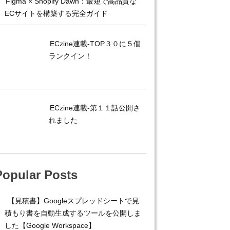
Figma × Shopify Dawn：最短で高品質な
ECサイトを構築する完全ガイド
ECzine連載-TOP３０に５個
ランクイン！
ECzine連載-第１１話公開さ
れました
Popular Posts
【見積書】Googleスプレッドシートで見
積もり書を自動生成するツールを公開しま
した【Google Workspace】