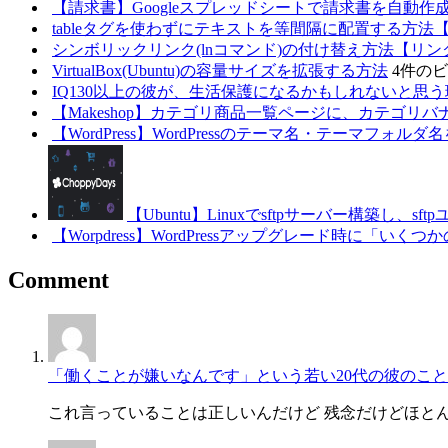
【請求書】Googleスプレッドシートで請求書を自動作成・一
tableタグを使わずにテキストを等間隔に配置する方法【
シンボリックリンク(lnコマンド)の付け替え方法【リ
VirtualBox(Ubuntu)の容量サイズを拡張する方法
4件の
IQ130以上の彼が、生活保護になるかもしれないと思う
【Makeshop】カテゴリ商品一覧ページに、カテゴリバナ
【WordPress】WordPressのテーマ名・テーマフォル
【Ubuntu】Linuxでsftpサーバー構築し
【Worpdress】WordPressアップグレード時
Comment
「働くことが嫌いなんです」という若い20代の彼のこと
これ言っていることは正しいんだけど 残念だけどほと