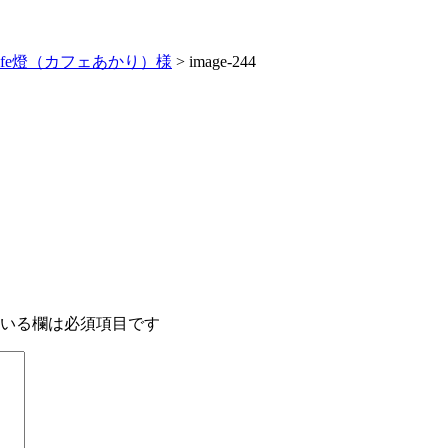
afe燈（カフェあかり）様
>
image-244
いる欄は必須項目です