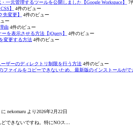
元管理するツールを公開しました【Google Workspace】
7
CSS】
4件のビュー
ンク先変更】
4件のビュー
ビュー
理由
4件のビュー
ーを表示させる方法【jQuery】
4件のビュー
ダ名を変更する方法
4件のビュー
、sftpユーザーのディレクトリ制限を行う方法
4件のビュー
に「いくつかのファイルをコピーできないため、最新版のインストール
に
nekomaru
より
2026年2月22日
んどできないですね。特にNOス…