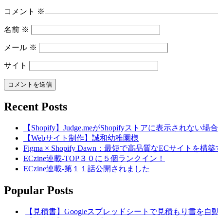
コメント
※
名前
※
メール
※
サイト
Recent Posts
【Shopify】Judge.meがShopifyストアに表示されな
【Webサイト制作】誠和幼稚園様
Figma × Shopify Dawn：最短で高品質なECサイト
ECzine連載-TOP３０に５個ランクイン！
ECzine連載-第１１話公開されました
Popular Posts
【見積書】Googleスプレッドシートで見積もり書を自動生成