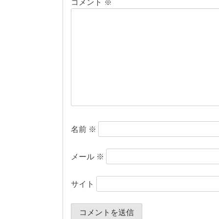
コメント
※
ゲ
ー
シ
ョ
ン
名前
※
メール
※
サイト