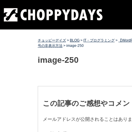
Skip
チョッピーデイズ
EC事業支援・ゼロから軌道にのせる実績あります・ EC
to
事業支援・ECサイト立ち上げ・Webマーケティング・
content
SEO・ホームページ制作・Web開発・アプリ開発・コー
チング チョッピーデイズ ChoppyDays
チョッピーデイズ
>
BLOG
>
IT・プログラミング
>
【Word
号の非表示方法
>
image-250
image-250
投
稿
この記事のご感想やコメン
ナ
メールアドレスが公開されることはあり
ビ