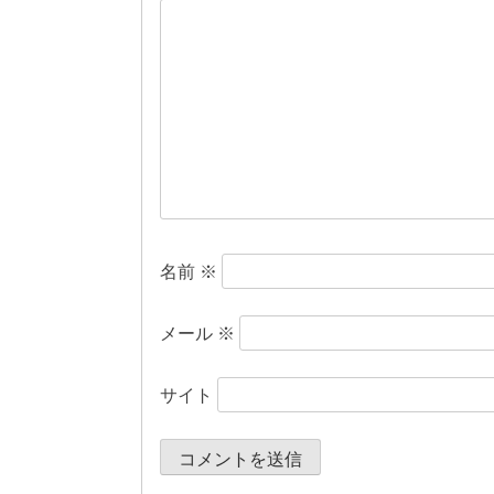
ー
シ
ョ
ン
名前
※
メール
※
サイト