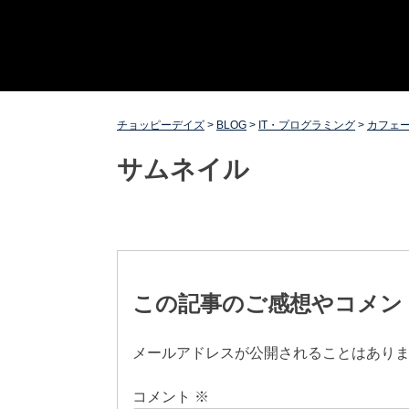
Skip
チョッピーデイズ
EC事業支援・ゼロから軌道にのせる実績あります・ EC
to
事業支援・ECサイト立ち上げ・Webマーケティング・
content
SEO・ホームページ制作・Web開発・アプリ開発・コー
チング チョッピーデイズ ChoppyDays
チョッピーデイズ
>
BLOG
>
IT・プログラミング
>
カフェ
サムネイル
投
稿
この記事のご感想やコメン
ナ
メールアドレスが公開されることはあり
ビ
コメント
※
ゲ