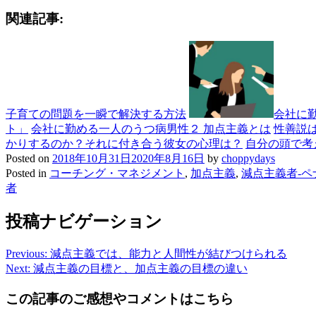
関連記事:
子育ての問題を一瞬で解決する方法
会社に
ト」
会社に勤める一人のうつ病男性２ 加点主義とは
性善説
かりするのか？それに付き合う彼女の心理は？
自分の頭で考
Posted on
2018年10月31日
2020年8月16日
by
choppydays
Posted in
コーチング・マネジメント
,
加点主義
,
減点主義者-
者
投稿ナビゲーション
Previous:
減点主義では、能力と人間性が結びつけられる
Next:
減点主義の目標と、加点主義の目標の違い
この記事のご感想やコメントはこちら