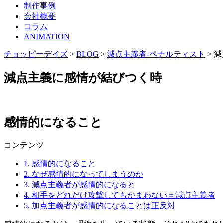
制作事例
会社概要
コラム
ANIMATION
チョッピーデイズ
>
BLOG
>
減点主義者-ペナルティスト
>
減
減点主義に感情が結びつく時
感情的になること
コンテンツ
1.
感情的になること
2.
なぜ感情的になってしまうのか
3.
減点主義者が感情的になると
4.
相手をどれだけ攻撃してもかまわない＝減点主義者
5.
加点主義者が感情的になることは正反対