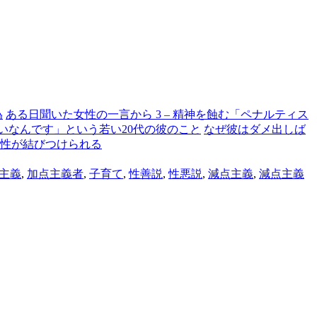
為
ある日聞いた女性の一言から 3 – 精神を蝕む「ペナルティス
いなんです」という若い20代の彼のこと
なぜ彼はダメ出しば
性が結びつけられる
主義
,
加点主義者
,
子育て
,
性善説
,
性悪説
,
減点主義
,
減点主義