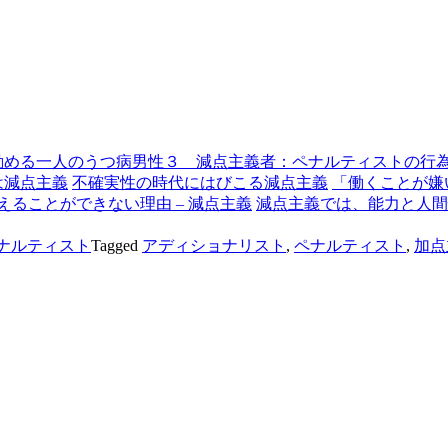
勤める一人のうつ病男性３ 減点主義者：ペナルティストの行
は減点主義
不確実性の時代にはびこる減点主義
「働くことが嫌
えることができない理由 – 減点主義
減点主義では、能力と人間
ペナルティスト
Tagged
アディショナリスト
,
ペナルティスト
,
加点