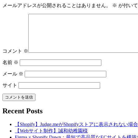
メールアドレスが公開されることはありません。
※
が付いて
コメント
※
名前
※
メール
※
サイト
Recent Posts
【Shopify】Judge.meがShopifyストアに表示されな
【Webサイト制作】誠和幼稚園様
Figma × Shopify Dawn：最短で高品質なECサイト