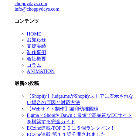
choppydays.com
info@choppydays.com
コンテンツ
HOME
お知らせ
支援実績
制作事例
会社概要
コラム
ANIMATION
最新の投稿
【Shopify】Judge.meがShopifyストアに表示されな
い場合の原因と対応方法
【Webサイト制作】誠和幼稚園様
Figma × Shopify Dawn：最短で高品質なECサイト
を構築する完全ガイド
ECzine連載-TOP３０に５個ランクイン！
ECzine連載-第１１話公開されました