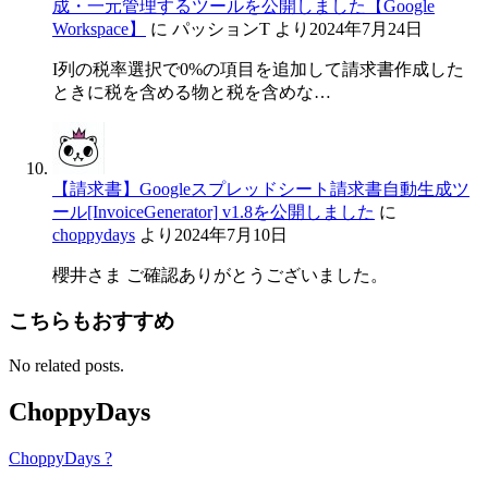
成・一元管理するツールを公開しました【Google
Workspace】
に
パッションT
より
2024年7月24日
I列の税率選択で0%の項目を追加して請求書作成した
ときに税を含める物と税を含めな…
【請求書】Googleスプレッドシート請求書自動生成ツ
ール[InvoiceGenerator] v1.8を公開しました
に
choppydays
より
2024年7月10日
櫻井さま ご確認ありがとうございました。
こちらもおすすめ
No related posts.
ChoppyDays
ChoppyDays ?