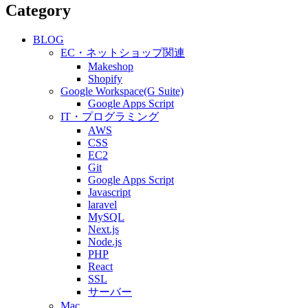
Category
BLOG
EC・ネットショップ関連
Makeshop
Shopify
Google Workspace(G Suite)
Google Apps Script
IT・プログラミング
AWS
CSS
EC2
Git
Google Apps Script
Javascript
laravel
MySQL
Next.js
Node.js
PHP
React
SSL
サーバー
Mac