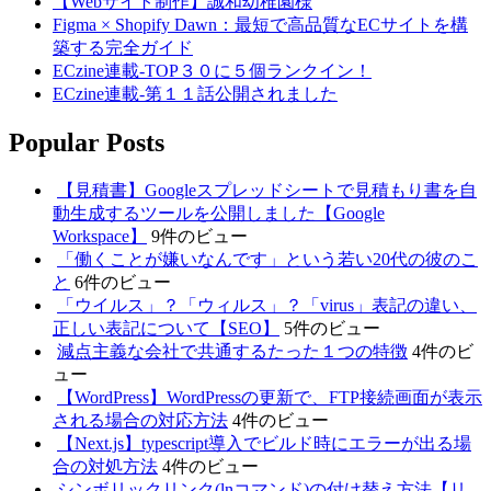
【Webサイト制作】誠和幼稚園様
Figma × Shopify Dawn：最短で高品質なECサイトを構
築する完全ガイド
ECzine連載-TOP３０に５個ランクイン！
ECzine連載-第１１話公開されました
Popular Posts
【見積書】Googleスプレッドシートで見積もり書を自
動生成するツールを公開しました【Google
Workspace】
9件のビュー
「働くことが嫌いなんです」という若い20代の彼のこ
と
6件のビュー
「ウイルス」？「ウィルス」？「virus」表記の違い、
正しい表記について【SEO】
5件のビュー
減点主義な会社で共通するたった１つの特徴
4件のビ
ュー
【WordPress】WordPressの更新で、FTP接続画面が表示
される場合の対応方法
4件のビュー
【Next.js】typescript導入でビルド時にエラーが出る場
合の対処方法
4件のビュー
シンボリックリンク(lnコマンド)の付け替え方法【リ