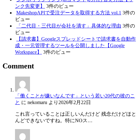
ンク先変更】
3件のビュー
MakeshopAPIで受注データを取得する方法 vol.1
3件の
ビュー
「二代目・三代目が会社を潰す」具体的な理由
3件の
ビュー
【請求書】Googleスプレッドシートで請求書を自動作
成・一元管理するツールを公開しました【Google
Workspace】
3件のビュー
Comment
「働くことが嫌いなんです」という若い20代の彼のこ
と
に
nekomaru
より
2026年2月22日
これ言っていることは正しいんだけど 残念だけどほと
んどできないですね。特にNOス…