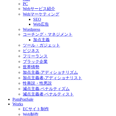
PC
Webサービス紹介
Webマーケティング
SEO
Web広告
Wordpress
コーチング・マネジメント
加点主義
ツール・ガジェット
ビジネス
フリーランス
ブラック企業
世界情勢
加点主義-アディショナリズム
加点主義者-アディショナリスト
性善説・性悪説
減点主義-ペナルティズム
減点主義者-ペナルティスト
PomPonSale
Works
ECサイト制作
Web制作