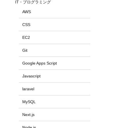
IT・プログラミング
AWS
CSS
EC2
Git
Google Apps Script
Javascript
laravel
MySQL
Next.js
Node.js