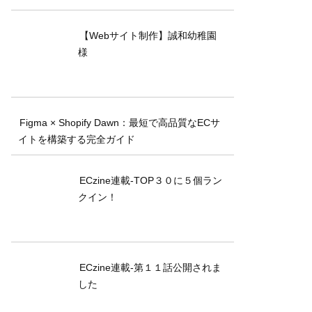
【Webサイト制作】誠和幼稚園
様
Figma × Shopify Dawn：最短で高品質なECサ
イトを構築する完全ガイド
ECzine連載-TOP３０に５個ラン
クイン！
ECzine連載-第１１話公開されま
した