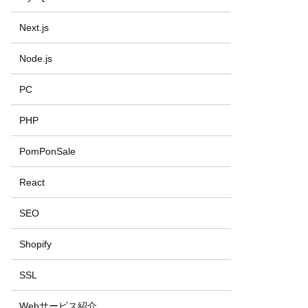
Next.js
Node.js
PC
PHP
PomPonSale
React
SEO
Shopify
SSL
Webサービス紹介