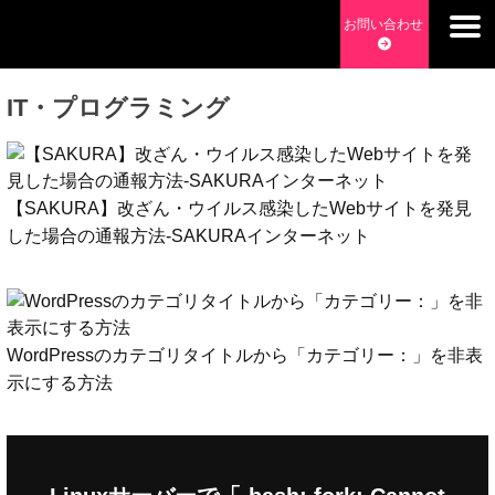
Skip
お問い合わせ
to
チョッピーデイズ
EC事業支援・ゼロから軌道にのせる実績あります・ EC事業
content
支援・ECサイト立ち上げ・Webマーケティング・SEO・ホー
IT・プログラミング
ムページ制作・Web開発・アプリ開発・コーチング チョッピ
ーデイズ ChoppyDays
【SAKURA】改ざん・ウイルス感染したWebサイトを発見
した場合の通報方法-SAKURAインターネット
WordPressのカテゴリタイトルから「カテゴリー：」を非表
示にする方法